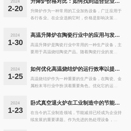
升降炉价格对比：如何找到适合企业需求的选项？
2024
2-20
升降炉作为一种常用的工业加热设备，广泛应用于
各行各业。在企业选购它时，价格是影响决策的重
要因素之一。但是，价格并不是惟一的衡量标准，
面对众多品牌和型号的升降炉，如何在价格与质量
高温升降炉在陶瓷行业中的应用与发展趋势
2024
之间取得平衡，找到适合企业需求的设备，是每个
1-30
高温升降炉是陶瓷行业中常用的一种生产设备，主
企业主需要认真思考和解决的问题。首先，企业在
要用于高温烧结陶瓷产品。随着陶瓷行业的发展和
选择它时，应该根据自身生产需求和加热工艺，明
技术进步，它在陶瓷行业中的应用也越来越广泛。
确所需设备的规格和性能。不同型号的升降炉价格
本文将从应用领域和发展趋势两个方面来探讨高温
差异较大，而且不同规格的设备适用于不同的加热
如何优化高温烧结炉的运行效率以提高生产效益？
2024
升降炉在陶瓷行业中的应用与发展趋势。一、应用
工艺和材料加工，因此企业应该结合实际情况，选
1-25
高温烧结炉作为一种重要的生产设备，在陶瓷、金
领域：1.瓷器制造：高温升降炉是制造高品质瓷器
择符合自己需求的规格和型号，才能确保设备...
属粉末等行业中扮演着重要角色。优化它的运行效
的必要设备之一。在生产过程中，通过控制炉内温
率，可以提高生产效益，降低能源消耗，优化产品
度、气氛和热处理过程等参数，可以实现瓷器产品
质量。本文将从以下几个方面分析如何优化高温烧
的定制化生产，提高产品质量和生产效率。2.陶瓷
卧式真空退火炉在工业制造中的节能减排效益分析与实践分享
2024
结炉的运行效率。首先，优化燃料供给和燃烧控制
装饰材料：在陶瓷装饰材料的生产过程中发挥着重
1-23
在当今的工业制造领域，节能减排已经成为企业持
是提高其运行效率的关键。合理选择燃料类型和供
要作用。通过控制烧结温度和时间，可以...
续发展的重要课题。作为先进的热处理设备，卧式
给方式，确保燃料充分燃烧，并通过控制风量、氧
真空退火炉在实现节能减排方面具有显着的优势。
含量和燃料与空气的混合比例来实现良好的燃烧效