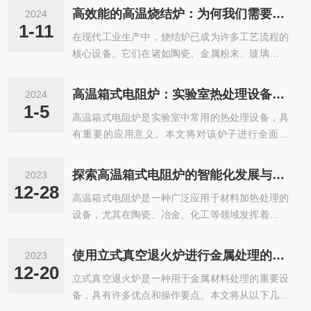
本文将深入探讨它在工业制造中的节能减排效益，
果。同时，对炉内的温度和气氛进行实时监测和调
高效能的高温烧结炉：为何我们需要选择它？
2024
并结合实践经验进行分享。一、卧式真空退火炉的
控，确保炉内温度分布均匀，并保持适宜的氧化还
1-11
在现代工业生产中，烧结炉已成为许多工艺流程的
节能减排原理该炉采用真空环境下的加热和冷却技
原条件，以提高烧结效果和产品质量。其次，...
核心设备。它们在诸如陶瓷、金属粉末、玻璃等材
术，能够实现对金属材料的快速、均匀的热处理。
料的加工过程中发挥着至关重要的作用。然而，在
与传统的空气退火炉相比，它具有以下优点：1.高
众多的烧结炉中，高温烧结炉脱颖而出，其*的性
效能源利用：在真空环境下，金属材料的热传导效
高温箱式电阻炉：实验室热处理设备的全面解析
2024
能和效率让它在市场上备受青睐。那么，为何我们
率更高，可大幅提高能源的利用率，降低能耗。2.
1-5
高温箱式电阻炉是实验室中常用的热处理设备，具
需要选择它呢？第一，高温烧结炉能够大幅度提高
减少环境污染：由于该炉在密闭环境中进...
有重要的应用意义。本文将对该炉子进行全面解
生产效率。高温烧结过程需要精确控制温度、气氛
析，探讨其工作原理、应用领域以及未来发展方
和时间，以确保产品质量和性能。它能够快速达到
向。工作原理：高温箱式电阻炉是一种利用电阻加
预设温度，并保持稳定的温度波动范围，从而缩短
探索高温箱式电阻炉的智能化发展与应用前景
2023
热原理进行加热的设备，通常由高温隔热室、电加
了烧结时间，提高了生产效率。这对于大规模工业
12-28
高温箱式电阻炉是一种广泛应用于材料加热处理的
热元件、控温系统等部分组成。当电流通过电阻丝
生产来说，意味着能够大幅降低生产成本，提...
设备，尤其在陶瓷、冶金、化工等领域发挥着重要
时，电阻丝会产生热量，从而使整个隔热室内部温
作用。随着科技的不断进步，它也在逐步向智能化
度升高。控温系统可以精确地调节电阻丝的电流，
方向发展。本文将探讨高温箱式电阻炉的智能化发
以实现对温度的精准控制。应用领域：目前，该炉
使用立式真空退火炉进行金属处理的优点与操作要点
2023
展及其应用前景。一、它的智能化发展1.自动化控
子在实验室中具有广泛的应用，主要用于金属材料
12-20
立式真空退火炉是一种用于金属材料处理的重要设
制：炉子的控制系统已逐渐实现自动化。通过使用
的热处理、试样的退火和烧结等工序。其稳定的
备，具有许多优点和操作要点。本文将从以下几个
先进的温度控制器和传感器，设备能够实现温度的
加...