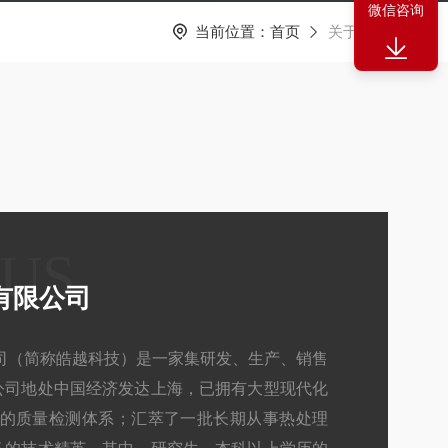
微信咨询
当前位置：
首页
关于我们
 US
有限公司
司（简称皓越科技）是一家集研发、生产、销售
公司地处中国经济发达上海，已拥有大型现代化
*的质量检测体系；汇萃了一批长期从事热处理