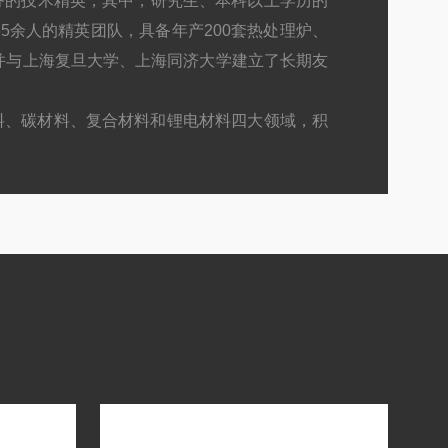
务的技术精英，其中，研究生、本科以上学历的
65余人的精英团队，具备年产200套热处理炉、
并与上海复旦大学、上海同济大学建立了长期友
。
料、碳材料、复合材料和锂电材料四大领域，积
竭诚服务于客户，提供*的一体式产业解决方
科技致力为客户提供晶体生长设备和高温退火设
化镓和氮化铝晶体的生长和退火。还推出氧化/
D等薄膜生长掺杂设备以及晶圆快速热处理RTP设
有提供石墨烯、碳纳.米管的CVD及PECVD成
具生产用真空炉和热压炉，以及碳材料用高温石
客户提供连续正极材料生产窑炉，有辊道窑、推