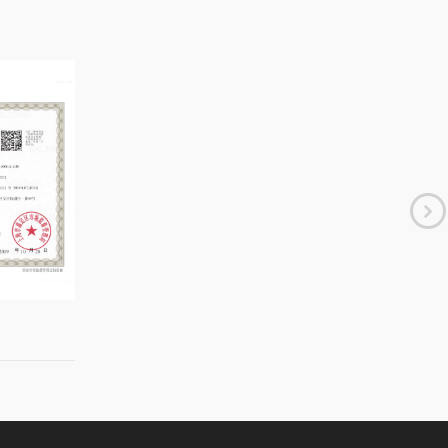
，才能言出必行，信守承诺。诚信是我们很重要
信赢得客户。
户需求，我们需要积极进取、勇于开拓与创新。
方案只有转化为商业成功才能产生价值。我们坚
客户需求持续创新。
，除了持续创新，我们还要与供应商、合作商密
赢，合作是提升流程效率的有力保障。
为了发展，我们成就了客户，自身也在发展。发
我们与客户才能携手进步，员工与企业才能实现
守承诺；
。