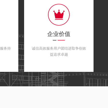
产用真空炉等。
拥有碳化硅陶瓷的无压烧结、反应烧结和重结晶
以及陶瓷制品烧结炉，碳化硼陶瓷热压烧结炉
司所提供的产品技术先进，质量可靠，品种齐
企业价值
获得用户认可，其产品质量及服务获得用户的肯
精度的温度控制领域，更多的是我们在工艺、真
服务持
诚信高效服务用户团结进取争创效
分析系统有杰出的人才。
益追求卓越
料、新能源热处理领域。
新能源领域的快速发展；为新材料、新能源行业
务理念均以客户的需求为导向，我们坚持以客户
，积极、快速的响应客户需求。为客户提供服
，成就客户就是成就我们自己。