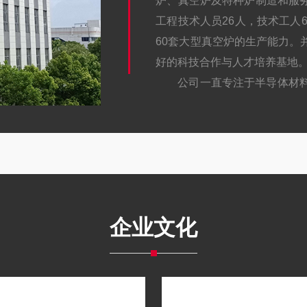
炉、真空炉及特种炉制造和服
工程技术人员26人，技术工人
60套大型真空炉的生产能力。
好的科技合作与人才培养基地
公司一直专注于半导体材
累了丰富的行业经验和技术，
案。
在半导体材料领域，皓越
备，适用于蓝宝石、碳化硅、氮
扩散炉、LPCVD/PECV
备。
企业文化
在碳材料领域，皓越科技拥
套生长系统，并提供金刚石工
墨化炉等。
在锂电材料领域，我们为