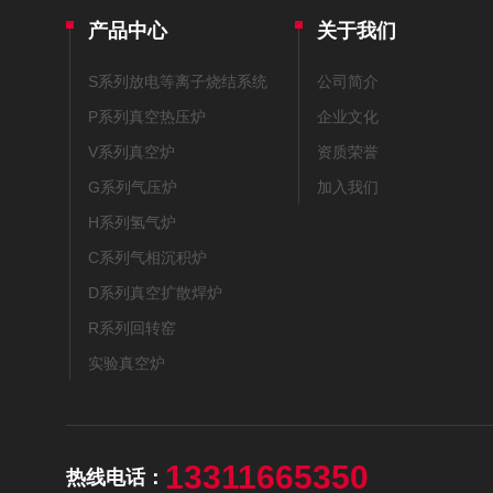
产品中心
关于我们
S系列放电等离子烧结系统
公司简介
P系列真空热压炉
企业文化
V系列真空炉
资质荣誉
G系列气压炉
加入我们
H系列氢气炉
C系列气相沉积炉
D系列真空扩散焊炉
R系列回转窑
实验真空炉
13311665350
热线电话：