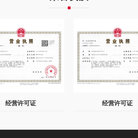
诚信为本：只有坚持诚信为本
的无形资产，皓越人坚持以诚
创新为先：为了更好的满足客
任何先进的技术、产品、解决
持以客户需求为导向，并围绕
合作为赢：为了实现客户需求
切合作，只有合作才能实现双
发展为道：一切努力与奋斗，
展是硬道理，只有持续发展，
梦想。
皓越人的行为准则：
经营许可证
经营许可证
三大作风：认真，快，坚
一个目标：客户满意100；
一个保证：保证完成任务
皓越选人用人理念：