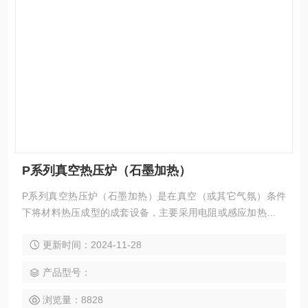
P系列真空热压炉（石墨加热）
P系列真空热压炉（石墨加热）是在真空（或其它气氛）条件
下将材料热压成型的成套设备，主要采用电阻或感应加热，由
油缸驱动的压头上下加压。在高温下，生坯固体颗粒的相互键
更新时间：2024-11-28
联，晶粒长大，空隙（气孔）和晶界逐渐减少，通过物质的传
递，其总体积收缩，密度增加，成为具有某种显微结构的致密
产品型号：
多晶烧结体，从而将物料压制成形。高温、加压以及真空或气
氛的同时作用显著提高产品的密度、硬度以及其它机械、电
浏览量：8828