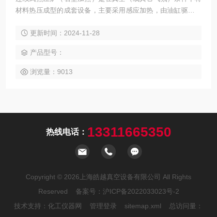
材料热压成型的成套设备，主要采用感应加热，由油缸驱动的
压头上下加压。在高温下，生坯固体颗粒的相互键联，晶粒长
更新时间：2024-11-28
大，空隙（气孔）和晶界逐渐减少，通过物质的传递，其总体
积收缩，密度增加。连续式生产，使得效率倍增。
产品型号：
浏览量：9013
13311665350
热线电话：
Copyright © 2026上海皓越真空设备有限公司 All Rights
Reserved 备案号：
沪ICP备2022033023号-2
技术支持：
化工仪器网
管理登录
sitemap.xml
总访问量：