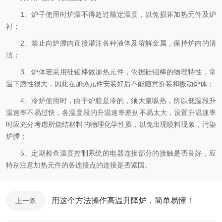
1、炉子使用时炉温不得超过额定温度，以免损坏加热元件及炉
衬；
2、禁止向炉膛内直接灌注各种液体及溶解金属，保持炉内的清
洁；
3、炉体若采用硅钼棒做加热元件，依据硅钼棒的物理特性，常
温下脆性很大，因此在加热元件安装好后不能随意拆装和搬动炉体；
4、冷炉使用时，由于炉膛是冷的，须大量吸热，所以低温段升
温速率不易过快，各温度段的升温速率差别不易太大，设置升温速率
时应充分考虑所烧结材料的物理化学性质，以免出现喷料现象，污染
炉膛；
5、定期检查温度控制系统的电器连接部分的接触是否良好，应
特别注意加热元件的各连接点的连接是否紧固。
用这个方法操作高温升降炉，简单易懂！
上一条