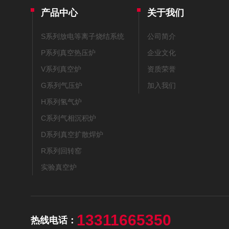
产品中心
关于我们
S系列放电等离子烧结系统
公司简介
P系列真空热压炉
企业文化
V系列真空炉
资质荣誉
G系列气压炉
加入我们
H系列氢气炉
C系列气相沉积炉
D系列真空扩散焊炉
R系列回转窑
实验真空炉
13311665350
热线电话：