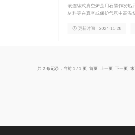
该连续式真空炉是用石墨作发热
材料等在真空或保护气氛中高温
料在高真空条件下的高温热处理
产自动化程度高、处理量大、热
更新时间：2024-11-28
节约人工成本。
共 2 条记录，当前 1 / 1 页 首页 上一页 下一页