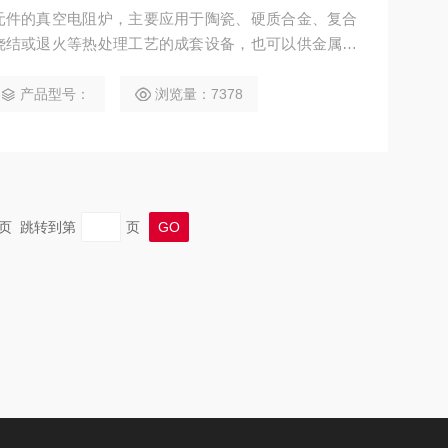
元件的真空电阻炉，主要应用于陶瓷、硬质合金、复合
烧结或退火等热处理工艺的成套设备，也可以供金属材
或贵金属材料的除气处理。连续式真空炉具有先进、生
处理产品质量好等优点，可大大提高企业的生产效率，
产品型号：
浏览量：7378
 末页 跳转到第
页