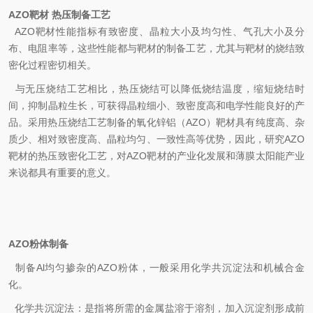
AZO靶材 热压制备工艺
AZO靶材性能指标有致密度、晶粒大小及均匀性、气孔大小及分
布、电阻率等，这些性能都与靶材的制备工艺，尤其与靶材的烧结致
密化过程密切相关。
与无压烧结工艺相比，热压烧结可以降低烧结温度，缩短烧结时
间，抑制晶粒生长，可获得晶粒细小、致密度高和电学性能良好的产
品。采用热压烧结工艺制备的氧化锌铝（AZO）靶材具有纯度高、杂
质少、相对致密度高、晶粒均匀、一致性高等优势，
因此
，
研究AZO
靶材的热压致密化
工艺，
对AZO靶材的产业化发展和薄膜太阳能产业
来说都具有重要的意义。
AZO粉体制备
制备Al均匀掺杂的AZO粉体，一般采用化学共沉淀法和机械合金
化。
化学共沉淀法：是指将所需的金属盐溶于溶剂，加入沉淀剂形成前