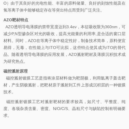
O）由于其良好的光电性能、丰富的原料储量、良好的刻蚀性能及在
氢等离子体中能够稳定存在等突出特点而受到广泛关注。
AZO靶材特点
AZO透明导电薄膜的禁带宽度达到3.4ev，本征吸收限为360nm，可
减少P,N型掺杂区对光的吸收，提高光能量的利用率,是合适的窗口层
材料。同时，AZO在等离子体中稳定性好，制备技术简单，原料便宜
易得，无毒，在性能上与ITO可比拟，这些特点使其成为ITO的替代
品。随着透明导电薄膜的应用发展，AZO溅射靶材及薄膜沉积技术成
为研究热点。
磁控溅射原理
磁控溅射镀膜工艺是指将涂层材料做为靶阴极，利用氩离子轰击靶
材，产生阴极溅射，把靶材原子溅射到工件上形成沉积层的一种镀膜
技术。
磁控溅射镀膜工艺对溅射靶材的要求较高，如尺寸、平整度、纯
度、各项杂质含量、密度、N/O/C/S、晶粒尺寸与缺陷控制有明确要
求。