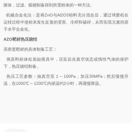
驱体，过滤、煅烧制备得到所需粉体的一种方法。
机械合金化法：是将ZnO与Al2O3粉料充分混合后，通过球磨机在
运转过程中使粉末发生反复的变形、冷焊和破碎，从而实现元素间原
子水平合金化。
AZO靶材热压烧结
高密度靶材的具体制备工艺：
将原料粉体松装如模具中，压实后在真空状态或惰性气体的保护
下，热压烧结制备。
热压工艺参数：抽真空至 1 ~ 100Pa，加压30MPa；然后慢慢升
温，在1000℃ ~ 1200℃内保温约2小时，再缓慢降温。