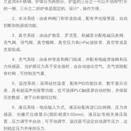
兰是304不锈钢。炉体分为两部分。炉盖的三分之一可以手动和*打开
的一侧。三分之二的炉体是固定的。设计*，操作方便。
2、水冷系统：由各种阀门和管道组成，配有声光报警器，自动
切断加热源或功能。
3、真空系统：由油扩散泵、罗茨泵、机械泵分配电磁压差阀、
充气阀、排气阀、真空蝶阀、真空压力表(+Pa)波纹管、真空管道及
支架组成。
4、充气系统：由各种管道和阀门组成，并配有电磁泄放阀和压
力传感器。当炉膛压力高于安全值时，会自动放出空气。充气管路配
有针阀，可控制充气量。
5、温控系统：采用硅控温度，配有PID功能仪表、数字显示仪
表，具有超温声光报警功能，也可选择PLC触摸屏自动控制，并保留
历史数据，便于分析烧结过程。
6、液压系统：电动输入方式。液压站配有进口比例阀、压力传
感器、光栅尺位移显示(测距精度0.02mm)、液压缸等相关液压装
置，压力调节半自动，可手动调节。该仪器可设定自动调节压力，达
到稳定压力并保持压力。