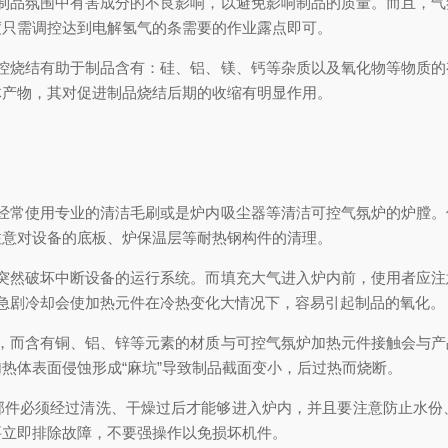
品氛围中有害成分的不良影响，以避免影响制品的质量。而且，气
度只需调控达到电解氢气的条需要的作业露点即可。
烧结有助于制品含有：硅、铝、镁、钙等杂质以及氧化物等物质的
体产物，其对促进制品烧结后期的收缩有明显作用。
常使用专业的清洁毛刷或是炉内吸尘器等清洁可控气氛炉的炉膛。
注意对设备的底板、炉保温层等耐热钢构件的清理。
然破坏中断设备的运行系统。而填充大气进入炉内前，使用者应注
的急剧冷却会使加热元件在冷热变化大情况下，容易引起制品的氧化。
而含有铜、铝、锌等元素的材质与可控气氛炉加热元件接触会与产
热体表面侵蚀形成“麻坑”导致制品截面变小，后过热而烧断。
必须经过清洗、干燥过后才能够进入炉内，并且要注意防止水份
要立即排除故障，不要强操作以免损坏机件。