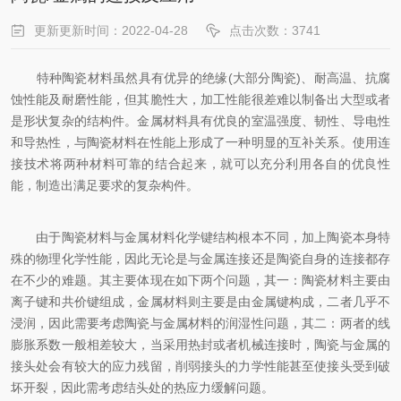
更新更新时间：2022-04-28
点击次数：3741
特种陶瓷材料虽然具有优异的绝缘(大部分陶瓷)、耐高温、抗腐
蚀性能及耐磨性能，但其脆性大，加工性能很差难以制备出大型或者
是形状复杂的结构件。金属材料具有优良的室温强度、韧性、导电性
和导热性，与陶瓷材料在性能上形成了一种明显的互补关系。使用连
接技术将两种材料可靠的结合起来，就可以充分利用各自的优良性
能，制造出满足要求的复杂构件。
由于陶瓷材料与金属材料化学键结构根本不同，加上陶瓷本身特
殊的物理化学性能，因此无论是与金属连接还是陶瓷自身的连接都存
在不少的难题。其主要体现在如下两个问题，其一：陶瓷材料主要由
离子键和共价键组成，金属材料则主要是由金属键构成，二者几乎不
浸润，因此需要考虑陶瓷与金属材料的润湿性问题，其二：两者的线
膨胀系数一般相差较大，当采用热封或者机械连接时，陶瓷与金属的
接头处会有较大的应力残留，削弱接头的力学性能甚至使接头受到破
坏开裂，因此需考虑结头处的热应力缓解问题。