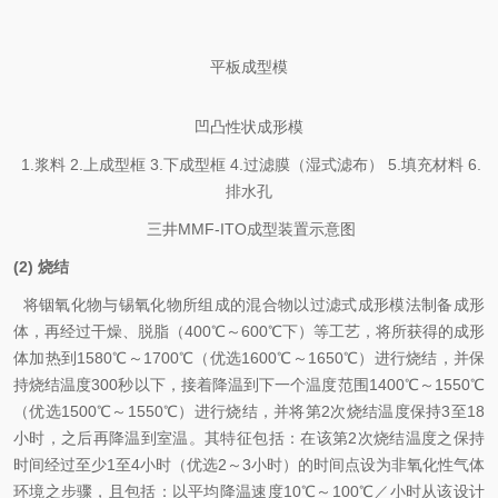
平板成型模
凹凸性状成形模
1.
浆料
2.
上成型框
3.
下成型框
4.
过滤膜（湿式滤布）
5.
填充材料
6.
排水孔
三井
MMF-ITO
成型装置示意图
(2)
烧结
将铟氧化物与锡氧化物所组成的混合物以过滤式成形模法制备成形
体，再经过干燥、脱脂（400℃～600℃下）等工艺，将所获得的成形
体加热到1580℃～1700℃（优选1600℃～1650℃）进行烧结，并保
持烧结温度300秒以下，接着降温到下一个温度范围1400℃～1550℃
（优选1500℃～1550℃）进行烧结，并将第2次烧结温度保持3至18
小时，之后再降温到室温。其特征包括：在该第
2
次烧结温度之保持
时间经过至少
1
至
4
小时（优选
2
～
3
小时）的时间点设为非氧化性气体
环境之步骤，且包括：以平均降温速度
10
℃～
100
℃／小时从该设计