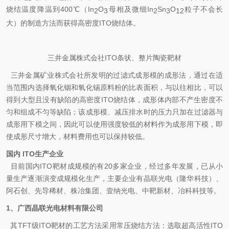
烧结温度降温到
400
℃（
In
O
母相及微细
In
Sn
O
粒子不会长
2
3
2
3
12
大）的制造方法而获得高密度
IT
O烧结体。
三井金属株式会社ITO条状、整片陶瓷靶材
三井金属矿业株式会社所发明的过滤式成形模的成形法，通过在适
当范围内选择氧化铟和氧化锡原料粉的比表面积，与以往相比，可以
得到大型且没有缺陷的高密度
ITO
烧结体，成形体内部不产生密度不
匀和组成不匀等缺陷；该成形模、减压排水时的压力只加在过滤器与
成形用下模之间，因此可以使用强度较低的材料作为成形用下模，即
使成形尺寸增大，材料费用也可以保持较低。
国内 ITO生产企业
目前国内ITO靶材成规模的有20多家企业，经过多年发展，已从小
量生产逐渐演变成规模化生产，主要企业有晶联光电（隆华科技）、
阿石创、先导稀材、株冶集团、壹纳光电、
中靶新材
、冶科科技等。
1、
广西晶联光电材料有限公司
其TFT级ITO靶材的工艺方法采用常压烧结方法：选取超高活性ITO