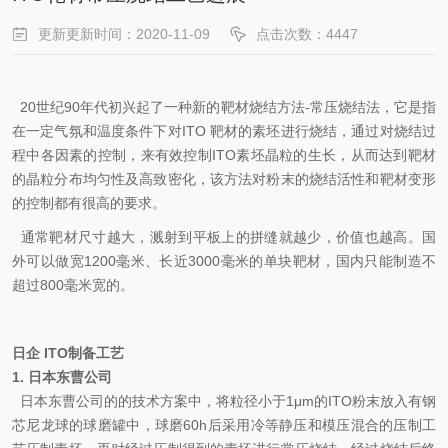
更新更新时间：2020-11-09
点击次数：4447
20世纪90年代初兴起了一种新的靶材烧结方法-常压烧结法，它是指
在一定气氛和温度条件下对ITO 靶材的素坯进行烧结，通过对烧结过
程中各因素的控制，来有效控制ITO素坯晶粒的生长，从而达到靶材
的晶粒分布均匀性及高致密化，该方法对粉末的烧结活性和靶材变形
的控制都有很高的要求。
通常靶材尺寸越大，溅射到平板上的拼缝就越少，价值也越高。国
外可以做宽1200毫米、长近3000毫米的单块靶材，国内只能制造不
超过800毫米宽的。
日企 ITO制备工艺
1.
日本东曹公司
日本东曹公司的的技术方案中，将粒径小于1μm的ITO粉末放入有钢
芯尼龙球的球磨罐中，球磨60h后采用冷等静压和模压混合的压制工