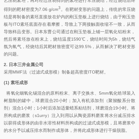
艺压制素坯，再对经过压制得到的素坯进行常压烧结，经过烧结后终
3
得到的靶材密度为7.06 g/cm
。在靶材变形的问题上，传统的常压烧
结是将制备的素坯直接放在炉内的刚玉垫板上进行烧结，由于刚玉垫
板与ITO素坯底面存在着摩擦，导致上下两接触面收缩不一致，从而
导致样品变形。日本东曹公司通过在刚玉垫板上铺一层氧化铝粉末，
然后将素坯放在粉末上，烧结温度1590℃，烧结时间为5h，烧结气
氛为氧气，经烧结后其靶材致密度可达99.5%，从而解决了靶材变形
的问题。
2.
日本三井金属公司
采用MMF法（过滤式成形模）制备超高密度ITO靶材。
(1)
素坯成形
将氧化铟氧化锡混合的原料粉末、离子交换水、
5mm
氧化锆球装入
树脂制的罐中，球磨混合
20
小时；加入有机添加剂（聚羧酸系分散
剂）混合
1
小时；
1
小时后添加适量蜡系粘结剂，球磨混合
19
小时。将
所构成的磨浆（
s1urry
）注入到用以从陶瓷原料磨浆将水分减压排水
以获得成形体的由非水溶性材料所构成的过滤式成形模，且将磨浆中
的水分予以减压排水而制作成形体，并将此成形体进行干燥脱脂。