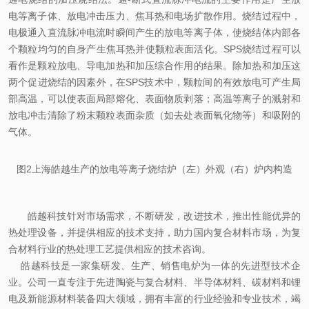
电等离子体、放电冲击压力、
焦耳
热和电场扩散作用。烧结过程中，
电极通入直流脉冲电流时瞬间产生的放电等离子体，使烧结体内部各
个颗粒均匀的自身产生
焦耳热
并使颗粒表面活化。
SPS
烧结过程可以
看作是颗粒放电、导电加热和加压综合作用的结果。除加热和加压这
两个促进烧结的因素外，在
SPS
技术中，颗粒间的有效放电可产生局
部高温，可以使表面局部熔化、表面物质剥落；高温等离子的溅射和
放电冲击清除了粉末颗粒表面杂质（如去处表面氧化物等）和吸附的
气体。
图
2
上海皓越生产的放电等离子烧结炉（左）外观（右）炉内构造
皓越科技针对市场需求，不断研发，改进技术，推出性能优异的
热处理设备，并提供相应的技术支持，助力国内复合材料市场，为复
合材料行业的热处理工艺提供相应的技术咨询。
皓越科技是一家集研发、生产、销售电炉为一体的先进型技术企
业。公司一直专注于先进陶瓷与复合材料、半导体材料、碳材料和锂
电及新能源材料装备四大领域，拥有丰富的行业经验和专业技术，竭