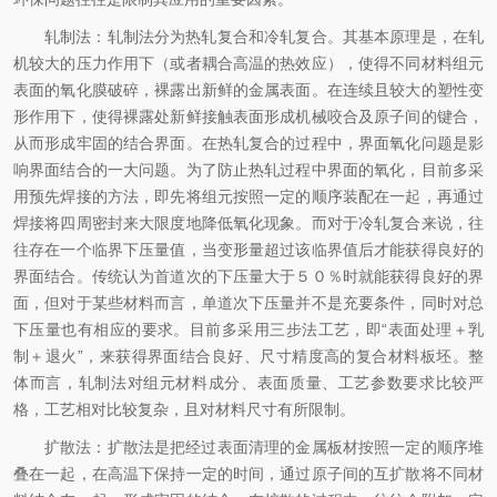
轧制法：轧制法分为热轧复合和冷轧复合。其基本原理是，在轧
机较大的压力作用下（或者耦合高温的热效应），使得不同材料组元
表面的氧化膜破碎，裸露出新鲜的金属表面。在连续且较大的塑性变
形作用下，使得裸露处新鲜接触表面形成机械咬合及原子间的键合，
从而形成牢固的结合界面。在热轧复合的过程中，界面氧化问题是影
响界面结合的一大问题。为了防止热轧过程中界面的氧化，目前多采
用预先焊接的方法，即先将组元按照一定的顺序装配在一起，再通过
焊接将四周密封来大限度地降低氧化现象。而对于冷轧复合来说，往
往存在一个临界下压量值，当变形量超过该临界值后才能获得良好的
界面结合。传统认为首道次的下压量大于５０％时就能获得良好的界
面，但对于某些材料而言，单道次下压量并不是充要条件，同时对总
下压量也有相应的要求。目前多采用三步法工艺，即“表面处理＋乳
制＋退火”，来获得界面结合良好、尺寸精度高的复合材料板坯。整
体而言，轧制法对组元材料成分、表面质量、工艺参数要求比较严
格，工艺相对比较复杂，且对材料尺寸有所限制。
扩散法：扩散法是把经过表面清理的金属板材按照一定的顺序堆
叠在一起，在高温下保持一定的时间，通过原子间的互扩散将不同材