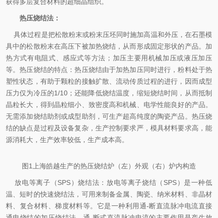
获得多层复合材料的超细晶组织。
热压烧结法：
具体过程是把松散粉末或粉末压坯同时施加高温和外压，在石墨模
具中的松散粉末在高压下被加热烧结，从而形成固定形状的产品。加
热方式有电阻式、感应式等方法；加压主要用机械加压或液压加压
等。热压烧结的特点：热压烧结由于加热加压同时进行，粉料处于热
塑性状态，有助于颗粒的接触扩散、流动传质过程的进行，因而成型
压力仅为冷压的
1/10
；还能降低烧结温度，缩短烧结时间，从而抵制
晶粒长大，得到晶粒细小、致密度高和机械、电学性能良好的产品。
无需添加烧结助剂或成型助剂，可生产超高纯度的陶瓷产品。热压烧
结的缺点是过程及设备复杂，生产控制要求严，模具材料要求高，能
源消耗大，生产效率较低，生产成本高。
图
1
上海皓越生产的热压烧结炉（左）外观（右）炉内构造
放电等离子（
SPS
）烧结法：
放电等离子烧结
（
SPS
）是一种低
温、短时的
快速烧结
法，可用来制备金属、陶瓷、纳米材料、非晶材
料、复合材料、
梯度材料
等。它是一种利用通
-
断直流脉冲电流直接
通电烧结的
加压烧结
法。通
-
断式直流脉冲电流的主要作用是产生放