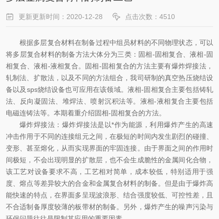
更新更新时间：2020-12-28
点击次数：4510
根据多层复合材料在制备过程中组员材料的不同物理状态，可以
将多层复合材料的制备方法大体分为三类：固相-固相复合、液相-固
相复合、液相-液相复合。固相-固相复合的方法主要有爆炸焊接法，
轧制法、扩散法，以及不同的方法组合，我司研制的真空热压烧结设
备以及sps烧结设备也可应用在该领域。液相-固相复合主要包括铸轧
法、反向凝固法、堆焊法、喷射沉积法等。液相-液相复合主要包括
电磁连铸法等。本期着重介绍固相-固相复合的方法。
爆炸焊接法：爆炸焊接法是以*作为能源，利用爆炸产生的高速
冲击作用于不同的连接组元之间，在极短的时间内发生剧烈的碰撞、
变形、甚至熔化，从而实现界面的牢固连接。由于界面之间的作用时
间极短，不会出现明显的扩散层，也不会生成脆性的金属间化合物，
该工艺对设备要求不高，工艺相对简单，成本较低，特别适用于强
度、熔点等差异较大的合金和金属复合材料的制备。但是由于爆炸高
能快速的特点，在界面多呈现波浪形、结合强度较低、可控性差，且
不合适制备厚度较薄的板带材的制备。另外，爆炸产生的噪声污染与
环保问题往往是限制其应用的重要因素。