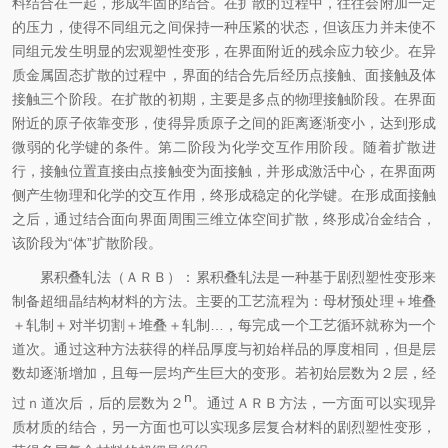
料结合在一起，形成牢固的结合。在扩散的过程中，往往会附加一定
的压力，使得不同组元之间保持一种压紧的状态，但该压力并未使不
同组元发生明显的宏观塑性变形，在界面附近的残余应力较少。在异
质金属固态扩散的过程中，界面的结合先后经历点接触、面接触及体
接触三个阶段。在扩散的初期，主要是多点的物理接触阶段。在界面
附近的原子依靠变形，使得异质原子之间的距离逐渐变小，达到形成
微弱的化学键的条件。第二阶段为化学交互作用阶段。随着扩散进
行，接触位置直接由点接触变为面接触，并形成激活中心，在界面两
侧产生物理和化学的交互作用，终形成稳定的化学键。在形成面接触
之后，通过结合面向界面周围三维立体空间扩散，终形成冶金结合，
该阶段为“体”扩散阶段。
累积叠轧法（ＡＲＢ）：累积叠轧法是一种基于剧烈塑性变形来
制备超细晶结构材料的方法。主要的工艺流程为：母材预处理＋堆叠
＋轧制＋对半切割＋堆叠＋轧制…，每完成一个工艺循环就称为一个
道次。通过这种方法获得的样品厚度与初始样品的厚度相同，但是层
数却逐渐增加，且每一层均产生巨大的变形。若初始层数为２层，经
n
过ｎ道次后，后的层数为２
。通过ＡＲＢ方法，一方面可以实现异
质材质的结合，另一方面也可以实现多层复合材料的剧烈塑性变形，