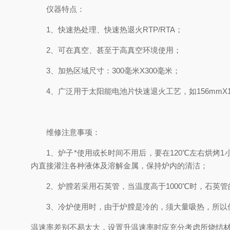
仪器特点：
1、快速热处理、快速热退火RTP/RTA；
2、可在真空、甚至于高真空环境使用；
3、加热区域尺寸：300毫米X300毫米；
4、广泛用于太阳能电池片快速退火工艺，如156mmX156
维修注意事项：
1、炉子*使用或长时间不用后，要在120℃左右烘烤1
内直接灌注各种液体及溶解金属，保持炉内的清洁；
2、炉膛若采用石英管，当温度高于1000℃时，石英管
3、冷炉使用时，由于炉膛是冷的，须大量吸热，所以
温速率差别不易太大，设置升温速率时应充分考虑所烧结