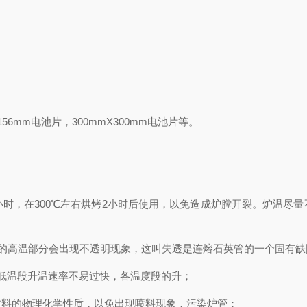
mm电池片，300mmX300mm电池片等。
小时，在300℃左右烘烤2小时后使用，以免造成炉膛开裂。炉温尽
的高温部分会出现不透明现象，这叫失透是连熔石英管的一个固有缺
低温段升温速率不易过快，各温度段的升；
材料的物理化学性质，以免出现喷料现象，污染炉管；