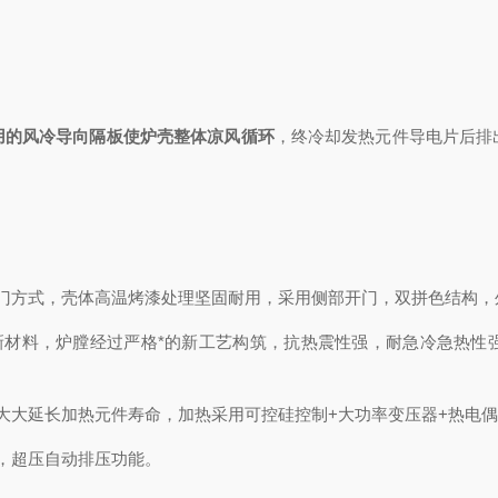
用的风冷导向隔板使炉壳整体凉风循环
，终冷却发热元件导电片后排
方式，壳体高温烤漆处理坚固耐用，采用侧部开门，双拼色结构，
新材料，炉膛经过严格*的新工艺构筑，抗热震性强，耐急冷急热性
大延长加热元件寿命，加热采用可控硅控制+大功率变压器+热电偶
，超压自动排压功能。