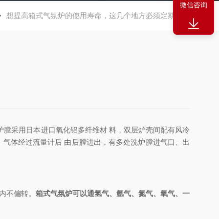
微信咨询
想提高箱式气氛炉的使用寿命，这几个地方必须定期检查
炉膛采用日本进口氧化铝多纤维材 料，双层炉壳间配有风冷
气体经过流量计后 由后膛进出，有多处洗炉膛进气口、出
内不偏转。
箱式气氛炉可以通氢气、氩气、氮气、氧气、一