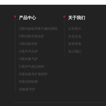
产品中心
关于我们
S系列放电等离子烧结系统
公司简介
P系列真空热压炉
企业文化
V系列真空炉
资质荣誉
G系列气压炉
加入我们
H系列氢气炉
C系列气相沉积炉
D系列真空扩散焊炉
R系列回转窑
实验真空炉