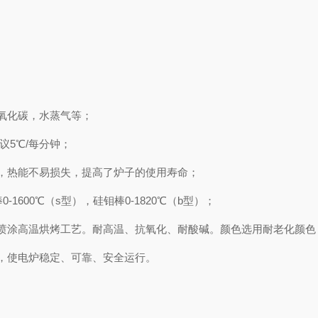
氧化碳，水蒸气等；
5℃/每分钟；
，热能不易损失，提高了炉子的使用寿命；
1600℃（s型），硅钼棒0-1820℃（b型）；
涂高温烘烤工艺。耐高温、抗氧化、耐酸碱。颜色选用耐老化颜色
，使电炉稳定、可靠、安全运行。