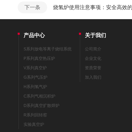
下一条
烧氢炉使用注意事项：安全高效
产品中心
关于我们
S系列放电等离子烧结系统
公司简介
P系列真空热压炉
企业文化
V系列真空炉
资质荣誉
G系列气压炉
加入我们
H系列氢气炉
C系列气相沉积炉
D系列真空扩散焊炉
R系列回转窑
实验真空炉