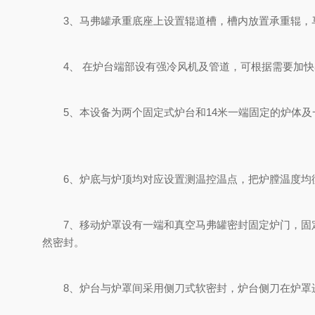
3、马弗罐承重底座上设置辊道槽，槽内放置承重辊，
4、 在炉台端部设有强冷风机及管道，可根据需要加快
5、本设备为两个固定式炉台和14米一端固定的炉体及
6、炉底与炉顶均对应设置测温控温点，把炉膛温度均衡
7、移动炉罩设有一端和真空马弗罐密封固定炉门，固定
然密封。
8、炉台与炉罩间采用侧刀式软密封，炉台侧刀在炉罩进