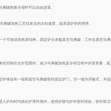
马弗罐热胀冷缩时可以自由进退。
马弗罐加热工艺结束后的冷却速度，提高该炉的利用率。
一个可移动加热罩结构，固定炉台承载真空马弗罐，工件在真空马弗
性控制在允许范围内，减少马弗罐加热及冷却过程中的变形量，延
炉体设有一端和真空马弗罐密封固定炉门，另一端为开敞式，并设
入炉内时均插在炉罩纤维内，使得炉膛与炉外密封绝热，密封简洁