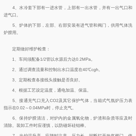
4、水冷套下部有一进水管，上部有一出水管，并有一出气口和
进气口。
5、炉体的下部，左部、右部安装有进气管和阀门，供用气体洗
炉膛用。
定期做好维护检查：
1、车间须配备1/2管以水源后力达0.2MPa。
2、通过调查流量和控制出水口温度在40℃cgh。
3、定期检查各接线头接触是否良好。
4、根据工艺设定温度，通电加温、保温。
5、接通充气口充入CO2及其它保护气体，当箱式气氛炉压力表
指示在0.02～0.04MPa时，停止充气。
6、保持炉膛清洁，对炉内的金属氧化物，炉渣和杂质等应及时
清除。装卸工件时应谨慎，以防碰坏硅钼棒。
7、当炉温升高，应随时注意，压力长，间断打开放气阀门，使