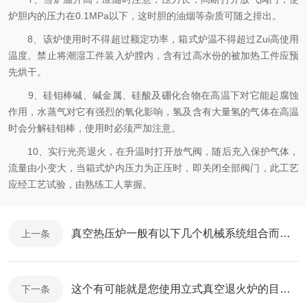
炉胆内的压力在0.1MPa以下，这时胆的油烟等杂质可随之排出。
8、该炉使用时不得超过额定功率，箱式炉温不得超过Zui高使用
温度。禁止将潮湿工件装入炉膛内，含有过高水份的被加热工件应预
先烘干。
9、硅钼棒碱、碱金属、硅酸及硼化合物在高温下对它能起腐蚀
作用，水蒸气对它有强烈的氧化影响，氢及含有大量氢的气体在高温
时会分解硅钼棒，使用时必须严加注意。
10、实行光亮退火，在升温时打开放气阀，随后充入保护气体，
流量由小变大，当箱式炉内压力为正压时，即关闭全部阀门，此工艺
应经工艺试验，由熟练工人掌握。
真空热压炉一般有以下几个机械系统组合而成的
上一条
这个有可能就是您使用立式真空退火炉的目的！
下一条