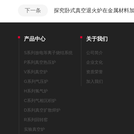
下一条
探究卧式真空退火炉在金属材料
产品中心
关于我们
S系列放电等离子烧结系统
公司简介
P系列真空热压炉
企业文化
V系列真空炉
资质荣誉
G系列气压炉
加入我们
H系列氢气炉
C系列气相沉积炉
D系列真空扩散焊炉
R系列回转窑
实验真空炉