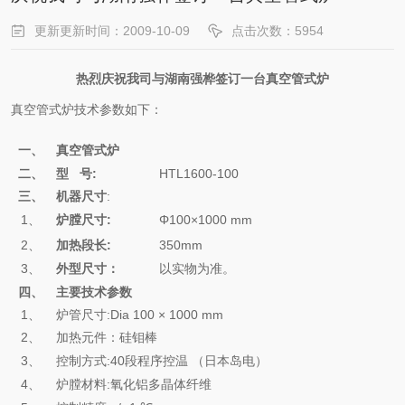
更新更新时间：2009-10-09
点击次数：5954
热烈庆祝我司与湖南强桦签订一台真空管式炉
真空管式炉技术参数如下：
一、
真空管式炉
二、
型
号
:
HTL1600-100
三、
机器尺寸
:
1
、
炉膛尺寸
:
Φ
100
×
1000
mm
2
、
加热段长
:
350mm
3
、
外型尺寸：
以实物为准。
四、
主要技术参数
1
、
炉管尺寸
:Dia 100
×
1000 mm
2
、
加热元件：硅钼棒
3
、
控制方式
:40
段程序控温 （日本岛电）
4
、
炉膛材料
:
氧化铝多晶体纤维