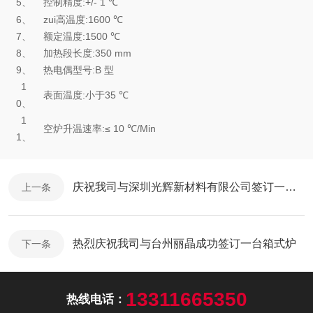
5
、
控制精度
:+/-
1
℃
6
、
zui高温度
:
1600
℃
7
、
额定温度
:
1500
℃
8
、
加热段长度
:
350 mm
9
、
热电偶型号
:B
型
1
表面温度
:
小于
35
℃
0
、
1
空炉升温速率
:
≤
10
℃
/Min
1
、
庆祝我司与深圳光辉新材料有限公司签订一台气氛炉
上一条
热烈庆祝我司与台州丽晶成功签订一台箱式炉
下一条
13311665350
热线电话：