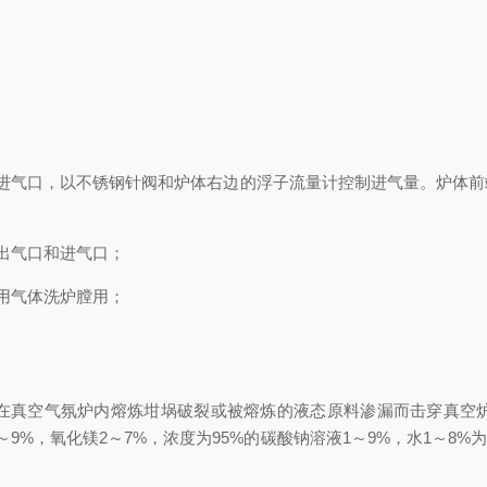
气口，以不锈钢针阀和炉体右边的浮子流量计控制进气量。炉体前
出气口和进气口；
用气体洗炉膛用；
真空气氛炉内熔炼坩埚破裂或被熔炼的液态原料渗漏而击穿真空炉
1～9%，氧化镁2～7%，浓度为95%的碳酸钠溶液1～9%，水1～8