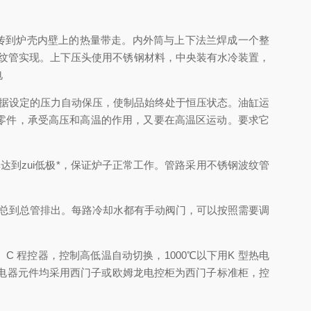
传到炉壳内壁上的热量带走。内外筒与上下法兰焊成一个整
接波纹管实现。上下压头使用不锈钢材料，中央装有水冷装置，
电
据设定的压力自动保压，使制品始终处于恒压状态。油缸运
动的零件，承受高压和高温的作用，又要在高温区运动。要求它
zui低极*，保证炉子正常工作。管路采用不锈钢波纹管
总到总管排出。每路冷却水都有手动阀门，可以按照需要调
 程控器，控制高低温自动切换，1000℃以下用K 型热电
。电器元件均采用西门子或欧姆龙电控柜为西门子标准柜，控