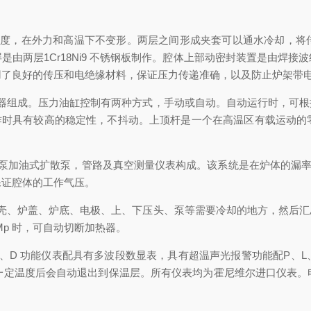
，在外力和高温下不变形。两层之间形成夹套可以通水冷却，将
由两层1Cr18Ni9 不锈钢板制作。腔体上部动密封装置是由焊
用了良好的传压和电绝缘材料，保证压力传递准确，以及防止炉架带
组成。压力油缸控制有两种方式，手动或自动。自动运行时，可根
有载工作时具有较高的稳定性，不抖动。上顶杆是一个在高温区有载运
加油式扩散泵，管路及真空测量仪表构成。该系统是在炉体的漏率达到
保证腔体的工作气压。
、炉盖、炉底、电极、上、下压头、泵等需要冷却的地方，然后汇
Mp 时，可自动切断加热器。
 功能仪表配具有多波段数显表，具有超温声光报警功能配P、L、C
过一定温度后会自动退出到保温层。所有仪表均为霍尼维尔进口仪表