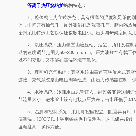
等离子热压烧结炉
结构特点：
1、腔体构造为立式炉壳，具有很高的强度和足够的刚度
体，中间开有抽气孔、红外测温孔及观察孔等。腔内隔热屏是
密封采用特殊工艺以保证接触电阻小。压头与炉架之间采
2、液压系统：压力装置由液压站、油缸、顶杆及控制器
动的速度调节范围为50~300mm/min。压力油缸在
既不能变形，又不能在高温环境下氧化。
3、真空和充气系统：真空系统由高速直联旋片式真空泵
连接。充气系统是由电磁阀等组成。由压力传感器控制，
4、水冷系统：冷却水由总管进入，经过各支管送到炉壳
节流量大小。进水管上设有电接点压力表，当水压低于0.1
5、温测和控制系统：采用可控硅控温，配置具有P、I、D
偶测温，1000℃以上采用钨铼热电偶测温。热电偶在超
温精度高，操作方便。