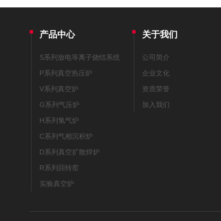
产品中心
关于我们
S系列放电等离子烧结系统
公司简介
P系列真空热压炉
企业文化
V系列真空炉
资质荣誉
G系列气压炉
加入我们
H系列氢气炉
C系列气相沉积炉
D系列真空扩散焊炉
R系列回转窑
实验真空炉