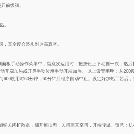
翻开前级阀。
热。
阀，真空度会逐步到达高真空。
制面板手动操作菜单中，留意次运用时，把拨钮上下动摇一次，然后拨
开端加热或开启手动位用手动开端加热。 以上设置阐明：从200度用时
00度降到600度用时60分钟，60分钟后程序自动中止。设定好加热
够关闭扩散泵，翻开预抽阀，关闭高真空阀，开端降温。留意：机