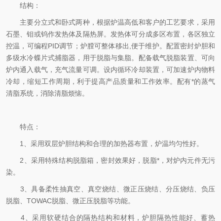
结构：
主要分立式和卧式两种，根据炉温高低和客户的工艺要求，采用
石墨、钼或钨作发热体及隔热屏。发热体可分成多区布置，各区独立
控温，可编程PID调节；炉膛可整体移出,便于维护。配置密封炉胆和
多级水冷蝶片式捕脂器，用于脱脂与集脂。配备载气脱脂装置、可向
炉内通入载气，充气流量可调。设内循环冷却装置，可加速炉内物料
冷却，缩短工作周期，利于提高产品质量和工作效率。配有*的蒸气
清脂系统，消除清脂烦恼。
特点：
1、采用双层炉胆结构和合理的加热器布置，炉温均匀性好。
2、采用特殊结构脱脂箱，密封效果好，脱脂*，对炉内元件无污
染。
3、具备柔性抽真空、真空烧结、微正压烧结、分压烧结、负压
脱脂、TOWAC脱脂、微正压脱脂等功能。
4、采用软硬结合的隔热结构和材料，炉胆隔热性能好、蓄热