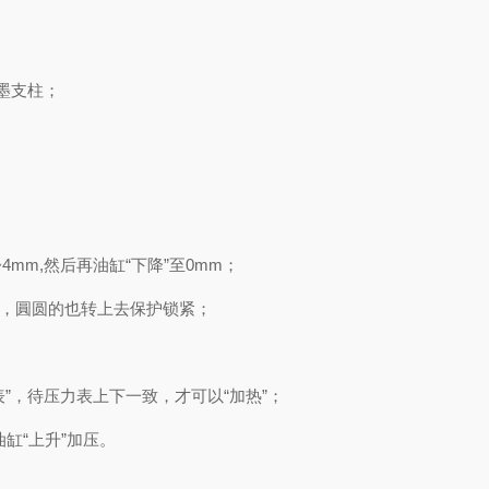
墨支柱；
mm,然后再油缸“下降”至0mm；
，圓圆的也转上去保护锁紧；
”，待压力表上下一致，才可以“加热”；
缸“上升”加压。