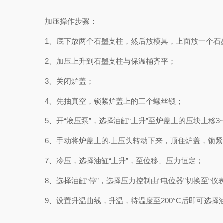
加压操作步骤：
1、底下放两个石墨支柱，然后放模具，上面放一个石
2、加压上升到石墨支柱与保温桶齐平；
3、关闭炉盖；
4、先抽真空，锁紧炉盖上的三个螺丝锁；
5、开“液压泵”，选择油缸“上升”至炉盖上的压块上移3~4
6、手动将炉盖上的.上压头转动下来，顶住炉盖，锁紧
7、冷压，选择油缸“上升”，至位移、压力恒定；
8、选择油缸“停”，选择压力控制由“电位器”切换至“仪表
9、设置升温曲线，升温，待温度至200°C后即可选择油