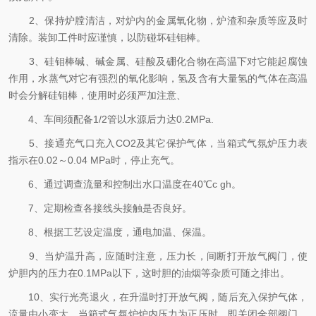
2、保持炉膛清洁，对炉内的金属氧化物，炉渣和杂质等应及时
清除。装卸工件时应谨慎，以防碰坏硅钼棒。
3、硅钼棒碱、碱金属、硅酸及硼化合物在高温下对它能起腐蚀
作用，水蒸气对它有强烈的氧化影响，氢及含有大量氢的气体在高温
时会分解硅钼棒，使用时必须严加注意、
4、车间须配备1/2管以水源后力达0.2MPa.
5、接通充气口充入CO2及其它保护气体，当箱式气氛炉压力表
指示在0.02～0.04 MPa时，停止充气。
6、通过调查流量和控制出水口温度在40℃c gh。
7、定期检查各接线头接触是否良好。
8、根据工艺设定温度，通电加温、保温。
9、当炉温升高，应随时注意，压力长，间断打开放气阀门，使
炉胆内的压力在0.1MPa以下，这时胆的油烟等杂质可随之排出。
10、实行光亮退火，在升温时打开放气阀，随后充入保护气体，
流量由小变大，当箱式气氛炉炉内压力为正压时，即关闭全部阀门，