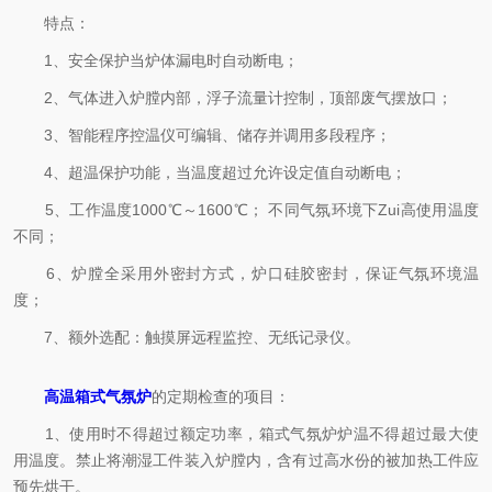
特点：
1、安全保护当炉体漏电时自动断电；
2、气体进入炉膛内部，浮子流量计控制，顶部废气摆放口；
3、智能程序控温仪可编辑、储存并调用多段程序；
4、超温保护功能，当温度超过允许设定值自动断电；
5、工作温度1000℃～1600℃； 不同气氛环境下Zui高使用温度
不同；
6、炉膛全采用外密封方式，炉口硅胶密封，保证气氛环境温
度；
7、额外选配：触摸屏远程监控、无纸记录仪。
高温箱式气氛炉
的定期检查的项目：
1、使用时不得超过额定功率，箱式气氛炉炉温不得超过最大使
用温度。禁止将潮湿工件装入炉膛内，含有过高水份的被加热工件应
预先烘干。