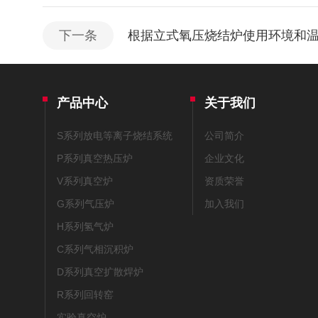
下一条
根据立式氧压烧结炉使用环境和
产品中心
关于我们
S系列放电等离子烧结系统
公司简介
P系列真空热压炉
企业文化
V系列真空炉
资质荣誉
G系列气压炉
加入我们
H系列氢气炉
C系列气相沉积炉
D系列真空扩散焊炉
R系列回转窑
实验真空炉