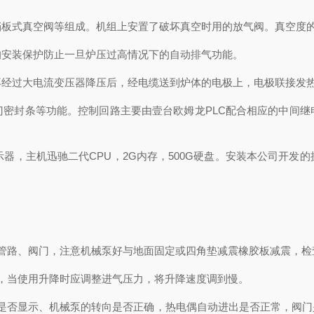
式真空阀等组成。机组上安置了破坏真空时用的放气阀。真空度的
安装保护防止一旦炉压过高情况下的自动排气功能。
过大电流变压器降压后，经电缆送到炉体的电极上，电极联接发
封条等功能。控制回路主要由壹台欧姆龙PLC配合相应的中间继
，主机迅驰二代CPU，2G内存，500G硬盘。安装本公司开发
路、阀门，注意机械泵好与地面固定或四角垫减震橡胶板减震，检
当使用升降时应调整进气压力，将升降速度调到慢。
否显示、机械泵的转向是否正确，热电偶自动进出是否正常，阀门