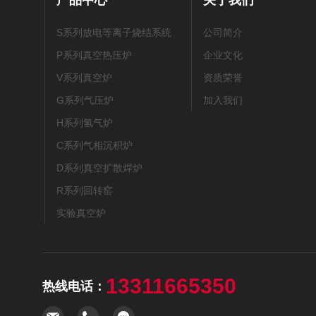
产品中心
关于我们
S系列放电等离子烧结系统
公司简介
P系列真空热压炉
企业文化
V系列真空炉
资质荣誉
G系列气压炉
加入我们
H系列氢气炉
C系列气相沉积炉
D系列真空扩散焊炉
R系列回转窑
实验真空炉
13311665350
热线电话：