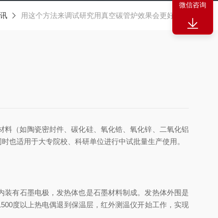
微信咨询
讯
用这个方法来调试研究用真空碳管炉效果会更好哦！
无机材料（如陶瓷密封件、碳化硅、氧化锆、氧化锌、二氧化铝
同时也适用于大专院校、科研单位进行中试批量生产使用。
内装有石墨电极，发热体也是石墨材料制成。发热体外围是
1500度以上热电偶退到保温层，红外测温仪开始工作，实现