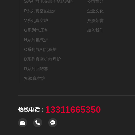
S系列放电等离子烧结系统
公司简介
P系列真空热压炉
企业文化
V系列真空炉
资质荣誉
G系列气压炉
加入我们
H系列氢气炉
C系列气相沉积炉
D系列真空扩散焊炉
R系列回转窑
实验真空炉
13311665350
热线电话：