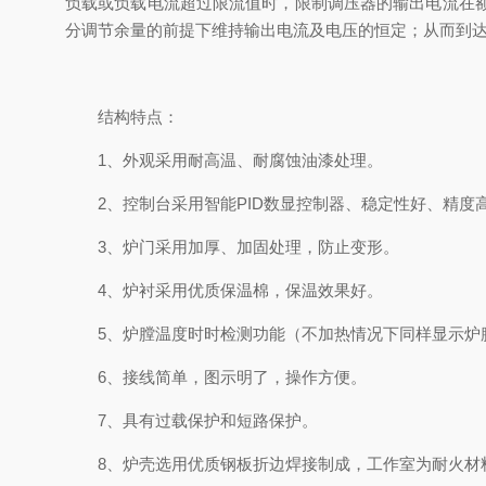
负载或负载电流超过限流值时，限制调压器的输出电流在
分调节余量的前提下维持输出电流及电压的恒定；从而到
结构特点：
1、外观采用耐高温、耐腐蚀油漆处理。
2、控制台采用智能PID数显控制器、稳定性好、精度
3、炉门采用加厚、加固处理，防止变形。
4、炉衬采用优质保温棉，保温效果好。
5、炉膛温度时时检测功能（不加热情况下同样显示炉
6、接线简单，图示明了，操作方便。
7、具有过载保护和短路保护。
8、炉壳选用优质钢板折边焊接制成，工作室为耐火材料