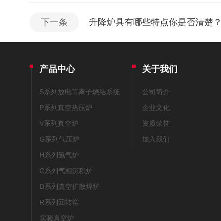
下一条
升降炉具有哪些特点你是否清楚
产品中心
关于我们
S系列放电等离子烧结系统
公司简介
P系列真空热压炉
企业文化
V系列真空炉
资质荣誉
G系列气压炉
加入我们
H系列氢气炉
C系列气相沉积炉
D系列真空扩散焊炉
R系列回转窑
实验真空炉