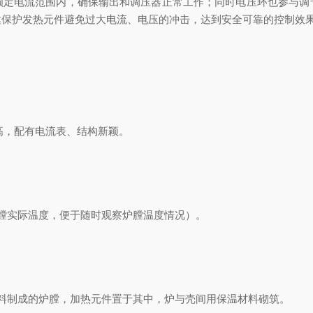
额定电流范围内，确保输出和调压器正常工作；同时电压环也参与调
达保护发热元件避免过大电流、电压的冲击，达到安全可靠的控制效
高，配有电流表、结构新颖。
膛实际温度，便于随时观察炉膛温度情况）。
制成的炉膛，加热元件置于其中，炉与壳间用保温材料砌筑。