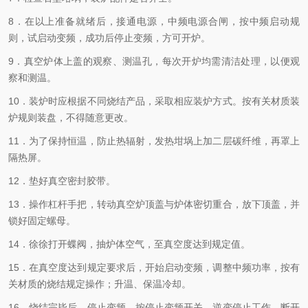
8．在以上准备就绪后，接通电源，中频电源合闸，按中频启动规
则，试启动变频，成功后停止变频，方可开炉。
9．真空炉体上盖的观察、测温孔，每次开炉均需清洁处理，以便观
察和测温。
10．装炉时应根据不同烧结产品，采取相应装炉方式。按有关材质装
炉规则装盘，不得随意更改。
11．为了保持恒温，防止热辐射，发热坩埚上加二层碳纤维，再罩上
隔热屏。
12．垫好真空密封胶带。
13．操作杠杆手把，转动真空炉顶盖与炉体密切重合，放下顶盖，并
锁好固定螺母。
14．徐徐打开蝶阀，抽炉体空气，至真空度达到规定值。
15．在真空度达到规定要求后，开始启动变频，调整中频功率，按有
关材质的烧结规定操作；升温、保温冷却。
16．烧结完毕后，停止变频，按停止变频开关，逆变停止工作，断开