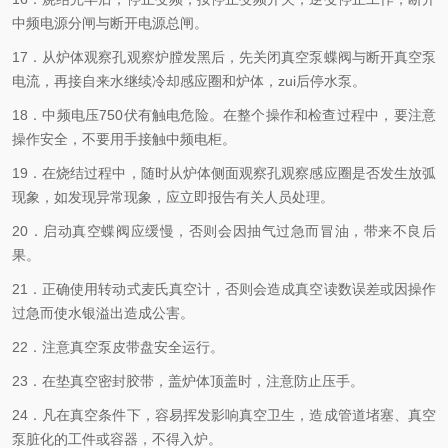
中频电源分闸与断开电源总闸。
17．从炉体观察孔观察炉膛发黑后，先关闭真空泵蝶阀与断开真空泵
电流，再接自来水继续冷却感应圈和炉体，zui后停水泵。
18．中频电压750伏有触电危险。在整个操作和检查过程中，要注意
操作安全，不要用手接触中频电柜。
19．在烧结过程中，随时从炉体侧面观察孔观察感应圈是否发生放弧
现象，如发现异常现象，应立即报告有关人员处理。
20．启动真空蝶阀应缓慢，否则会因抽气过急而冒油，带来不良后
果。
21．正确使用转动式麦氏真空计，否则会造成真空读数误差或因操作
过急而使水银溢出造成公害。
22．注意真空泵皮带盘安全运行。
23．在垫真空密封胶带，盖炉体顶盖时，注意防止压手。
24．凡在真空条件下，容易挥发影响真空卫生，造成管道堵塞、真空
泵脏化的工件或容器，不得入炉。