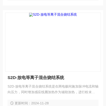
S2D-放电等离子混合烧结系统
S2D-放电等离子混合烧结系统是在两电极间施加脉冲电流和轴
向压力，同时增加感应线圈加热作为辅助加热，进行粉末烧结
致密化的一种新型快速烧结技术。 它具有温度均匀性好、升温
更新时间：2024-11-28
速度快、烧结时间短、组织结构可控、节能环保等鲜明特点。