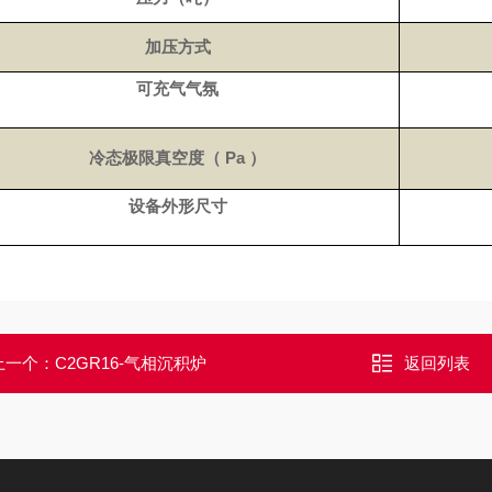
加压方式
可充气气氛
冷态极限真空度（
Pa
）
设备外形尺寸
上一个：
C2GR16-气相沉积炉
返回列表