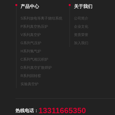
产品中心
关于我们
S系列放电等离子烧结系统
公司简介
P系列真空热压炉
企业文化
V系列真空炉
资质荣誉
G系列气压炉
加入我们
H系列氢气炉
C系列气相沉积炉
D系列真空扩散焊炉
R系列回转窑
实验真空炉
13311665350
热线电话：