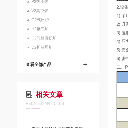
P2热压炉
2.设
V2真空炉
1)
G2气压炉
2) 
H2氢气炉
3) 
C2气相沉积炉
4)
D2扩散焊炉
5) 
6)
查看全部产品
二
、
相关文章
RELATED ARTICLES