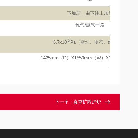
下加压，由下往上加压
氮气
/氩气一路
-3
6.7x10
Pa（空炉、冷态、经净化）
1425mm（D）X1550mm（W）X1850mm（H
下一个：
真空扩散焊炉