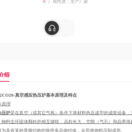
厂商性质：生产厂家
介绍
P2CO20-真空感应热压炉
基本原理
及特点
本原理
热压炉
是在真空（或其它气氛）条件下将材料热压成型的成套设备，
，物料生坯固体颗粒的相互键联，晶粒长大，空隙（气孔）和晶界渐
成为具有某种显微结构的致密多晶烧结体，从而将物料压制成形。