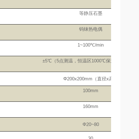
等静压石墨
钨铼热电偶
1~100℃/min
±5℃（5点测温，恒温区1000℃保温1h后检测）
Φ200x200mm
（直径
x
高）
100mm
160mm
Φ20~80
30